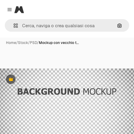
Magnific
Close menu
Cerca 
Home
/
Stock
/
PSD
/
Mockup con vecchio t…
Premium