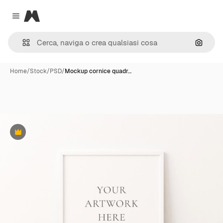
Magnific
Close menu
Cerca 
Home
/
Stock
/
PSD
/
Mockup cornice quadr…
Premium