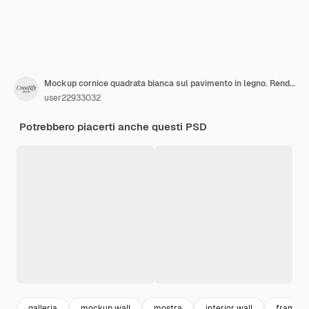
Mockup cornice quadrata bianca sul pavimento in legno. Rendering 3D.
user22933032
Potrebbero piacerti anche questi PSD
galleria
mockup wall
mostra
interior wall
frame 