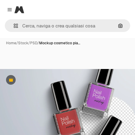
Magnific
Close menu
Cerca 
Home
/
Stock
/
PSD
/
Mockup cosmetico pia…
Premium