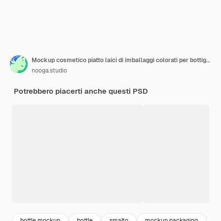
Mockup cosmetico piatto laici di imballaggi colorati per bottiglie di smalto isolato
nooga.studio
Potrebbero piacerti anche questi PSD
bottle mockup
bottle
smalto
mockup packaging
bo