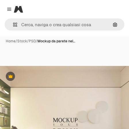
Magnific
Close menu
Cerca 
Home
/
Stock
/
PSD
/
Mockup da parete nel…
Premium