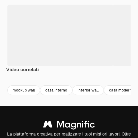
Video correlati
Premium
Premium
Premium
Premium
Generato da
mockup wall
casa interno
interior wall
casa moderna
La piattaforma creativa per realizzare i tuoi migliori lavori. Oltre