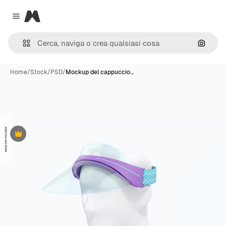
Magnific
Close menu
Cerca 
Home
/
Stock
/
PSD
/
Mockup del cappuccio…
Premium