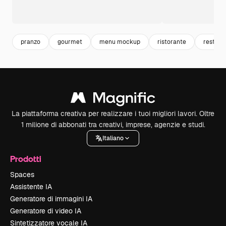
pranzo
gourmet
menu mockup
ristorante
restaur
La piattaforma creativa per realizzare i tuoi migliori lavori. Oltre
1 milione di abbonati tra creativi, imprese, agenzie e studi.
Italiano
Prodotti
Spaces
Assistente IA
Generatore di immagini IA
Generatore di video IA
Sintetizzatore vocale IA