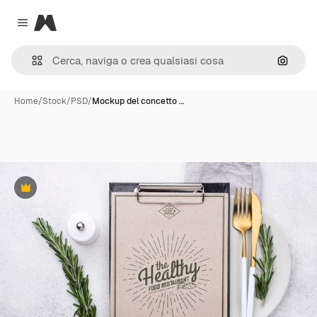
Magnific
Close menu
Cerca 
Home
/
Stock
/
PSD
/
Mockup del concetto …
Premium