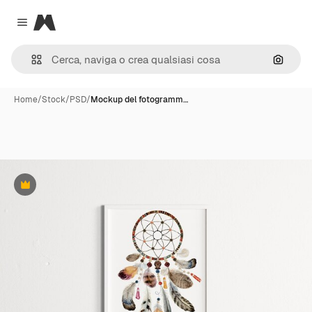
Magnific
Close menu
Cerca 
Home
/
Stock
/
PSD
/
Mockup del fotogramm…
Premium