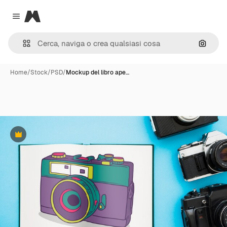
Magnific
Close menu
Cerca 
Home
/
Stock
/
PSD
/
Mockup del libro ape…
Premium