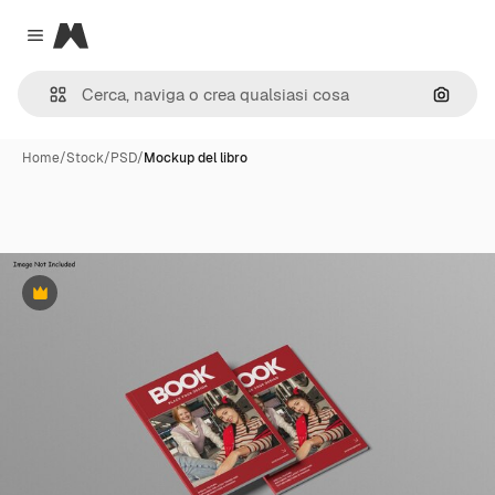
Magnific
Close menu
Cerca 
Home
/
Stock
/
PSD
/
Mockup del libro
Premium