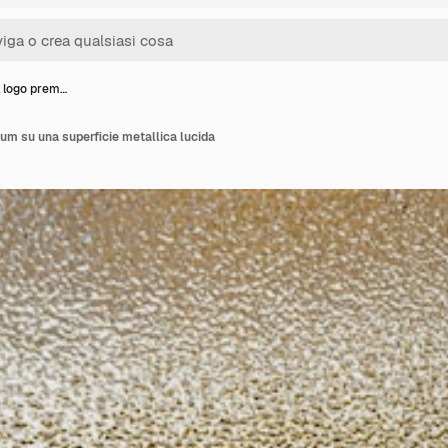
 logo prem…
m su una superficie metallica lucida