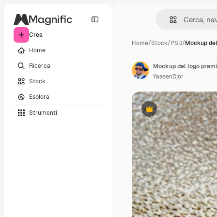
Crea
Home
/
Stock
/
PSD
/
Mockup del
Home
Ricerca
Mockup del logo premiu
YaseenDjor
Stock
Esplora
Strumenti
Premium