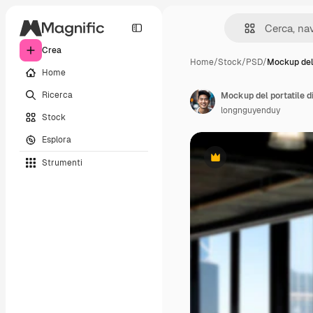
Crea
Home
/
Stock
/
PSD
/
Mockup del 
Home
Ricerca
Mockup del portatile di
longnguyenduy
Stock
Esplora
Strumenti
Premium