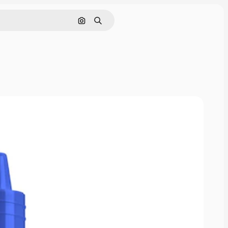
Cerca per immagine
Ricerca