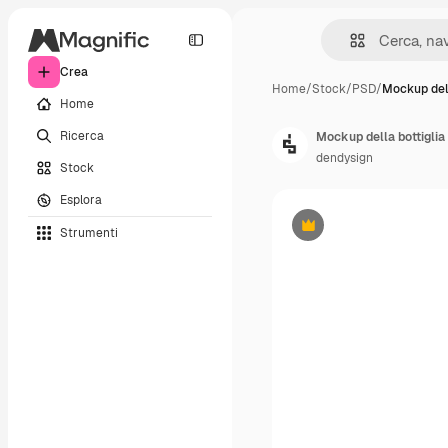
Crea
Home
/
Stock
/
PSD
/
Mockup dell
Home
Ricerca
Mockup della bottiglia
dendysign
Stock
Esplora
Strumenti
Premium