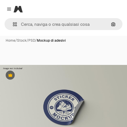
Magnific
Close menu
Cerca 
Home
/
Stock
/
PSD
/
Mockup di adesivi
Premium