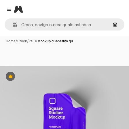
Magnific
Close menu
Cerca 
Home
/
Stock
/
PSD
/
Mockup di adesivo qu…
Premium