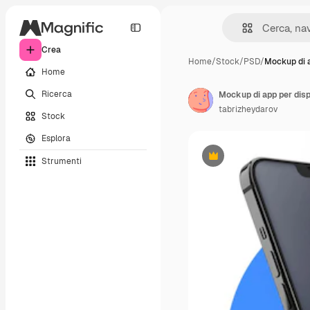
Crea
Home
/
Stock
/
PSD
/
Mockup di a
Home
Ricerca
Mockup di app per dispo
tabrizheydarov
Stock
Esplora
Strumenti
Premium