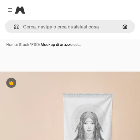
Magnific
Close menu
Cerca 
Home
/
Stock
/
PSD
/
Mockup di arazzo sul…
Premium