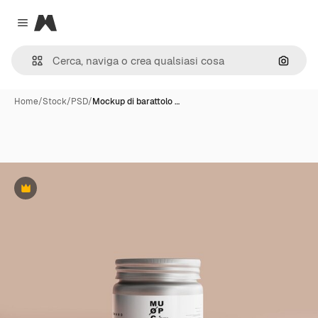
Magnific
Close menu
Cerca 
Home
/
Stock
/
PSD
/
Mockup di barattolo …
Premium