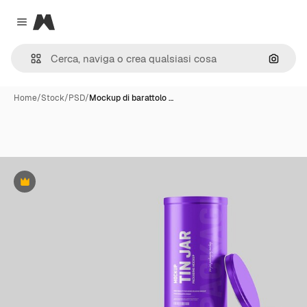
Magnific
Close menu
Cerca 
Home
/
Stock
/
PSD
/
Mockup di barattolo …
Premium