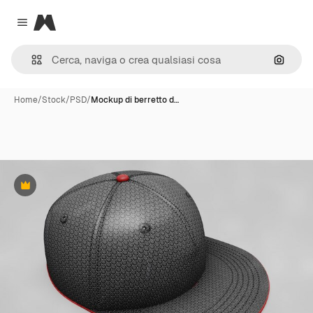
Magnific
Close menu
Cerca 
Home
/
Stock
/
PSD
/
Mockup di berretto d…
Premium