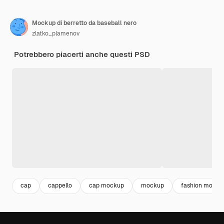
Mockup di berretto da baseball nero
zlatko_plamenov
Potrebbero piacerti anche questi PSD
cap
cappello
cap mockup
mockup
fashion mocku