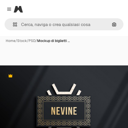
Magnific
Close menu
Cerca 
Home
/
Stock
/
PSD
/
Mockup di biglietti …
Premium