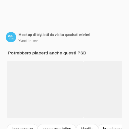
Mockup di biglietti da visita quadrati minimi
Xvect intern
Potrebbero piacerti anche questi PSD
logo mockup
logo presentation
identity
branding mock