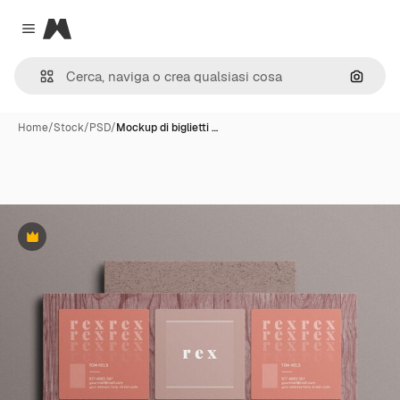
Magnific
Close menu
Cerca 
Home
/
Stock
/
PSD
/
Mockup di biglietti …
Premium