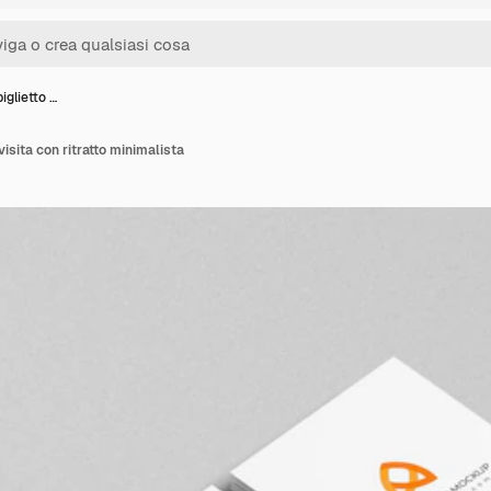
iglietto …
visita con ritratto minimalista