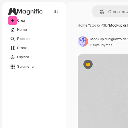
Crea
Home
/
Stock
/
PSD
/
Mockup di b
Home
Ricerca
Mockup di biglietto da 
rizkyaudymas
Stock
Esplora
Strumenti
Premium