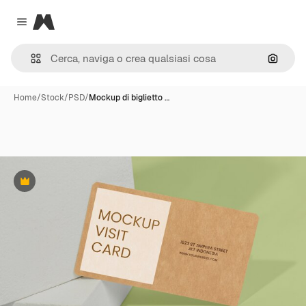
Magnific
Close menu
Cerca 
Home
/
Stock
/
PSD
/
Mockup di biglietto …
Premium