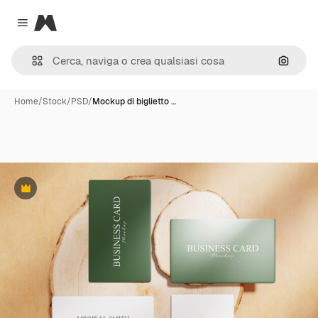
Magnific
Close menu
Cerca 
Home
/
Stock
/
PSD
/
Mockup di biglietto …
Premium