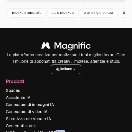
mockup template
card mockup
branding mockup
busi
La piattaforma creativa per realizzare i tuoi migliori lavori. Oltre
1 milione di abbonati tra creativi, imprese, agenzie e studi.
Italiano
Prodotti
Spaces
Assistente IA
Generatore di immagini IA
Generatore di video IA
Sintetizzatore vocale IA
Contenuti stock