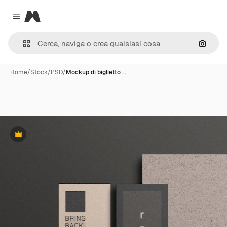
Magnific
Close menu
Cerca 
Home
/
Stock
/
PSD
/
Mockup di biglietto …
Premium