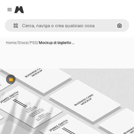
Magnific
Close menu
Cerca 
Home
/
Stock
/
PSD
/
Mockup di biglietto …
Premium