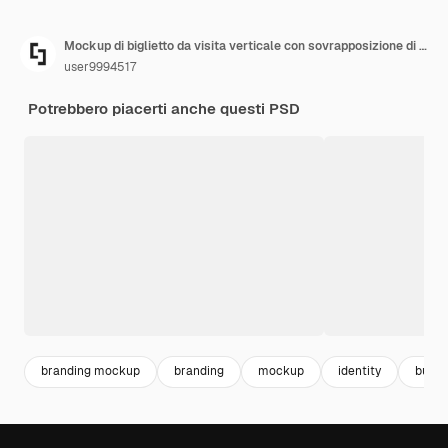
Mockup di biglietto da visita verticale con sovrapposizione di ombre
user9994517
Potrebbero piacerti anche questi PSD
branding mockup
branding
mockup
identity
busin