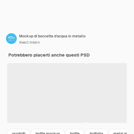
Mockup di boccette d'acqua in metallo
Xvect intern
Potrebbero piacerti anche questi PSD
prodotti
bottle mockup
bottle
bottiglia
metal mock