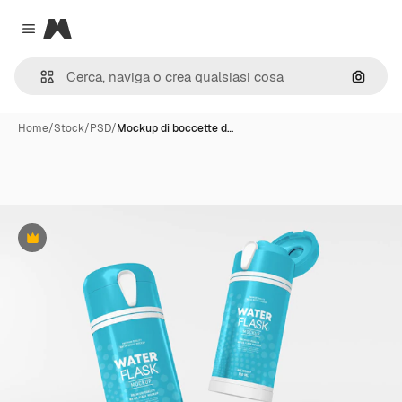
Magnific
Close menu
Cerca 
Home
/
Stock
/
PSD
/
Mockup di boccette d…
Premium