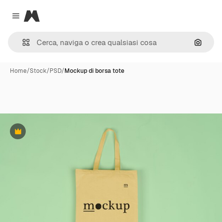
Magnific
Close menu
Cerca 
Home
/
Stock
/
PSD
/
Mockup di borsa tote
Premium