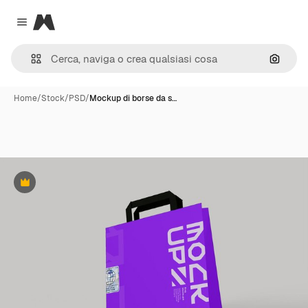
Magnific
Close menu
Cerca 
Home
/
Stock
/
PSD
/
Mockup di borse da s…
Premium