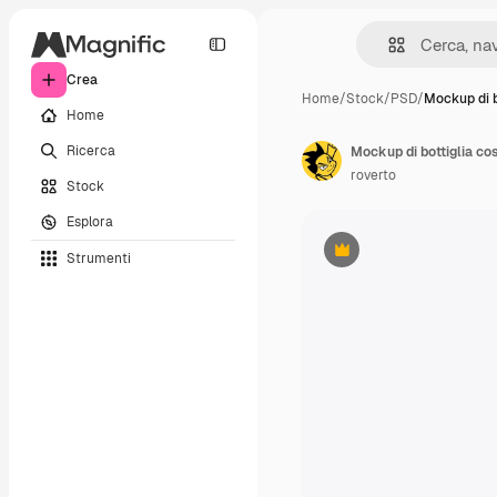
Crea
Home
/
Stock
/
PSD
/
Mockup di b
Home
Ricerca
Mockup di bottiglia co
roverto
Stock
Esplora
Strumenti
Premium