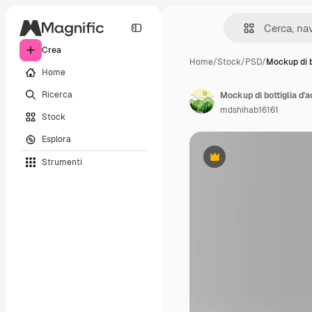
Crea
Home
/
Stock
/
PSD
/
Mockup di b
Home
Ricerca
Mockup di bottiglia d'a
mdshihab16161
Stock
Esplora
Strumenti
Premium