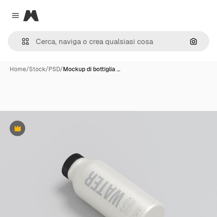
Magnific
Close menu
Cerca 
Home
/
Stock
/
PSD
/
Mockup di bottiglia …
Premium