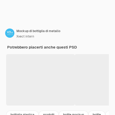
Mockup di bottiglia di metallo
Xvect intern
Potrebbero piacerti anche questi PSD
bottiglia plastica
prodotti
bottle mockup
bottle
bott