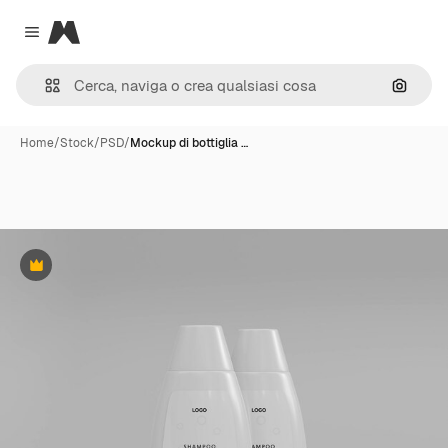
Magnific
Close menu
Cerca 
Home
/
Stock
/
PSD
/
Mockup di bottiglia …
Premium