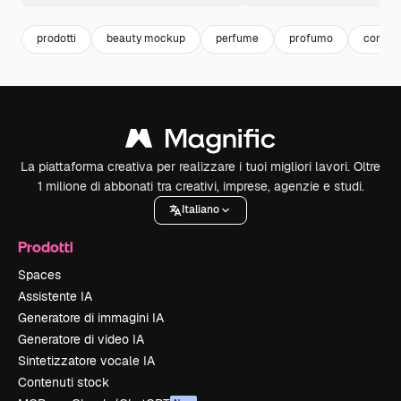
prodotti
beauty mockup
perfume
profumo
conten
La piattaforma creativa per realizzare i tuoi migliori lavori. Oltre
1 milione di abbonati tra creativi, imprese, agenzie e studi.
Italiano
Prodotti
Spaces
Assistente IA
Generatore di immagini IA
Generatore di video IA
Sintetizzatore vocale IA
Contenuti stock