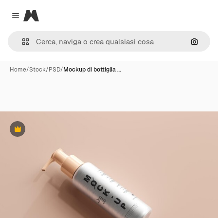
Magnific
Close menu
Cerca 
Home
/
Stock
/
PSD
/
Mockup di bottiglia …
Premium