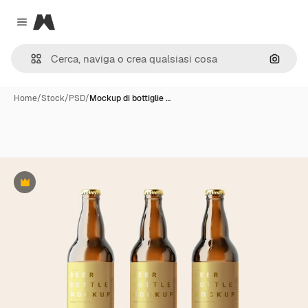
Magnific
Close menu
Cerca 
Home
/
Stock
/
PSD
/
Mockup di bottiglie …
Premium