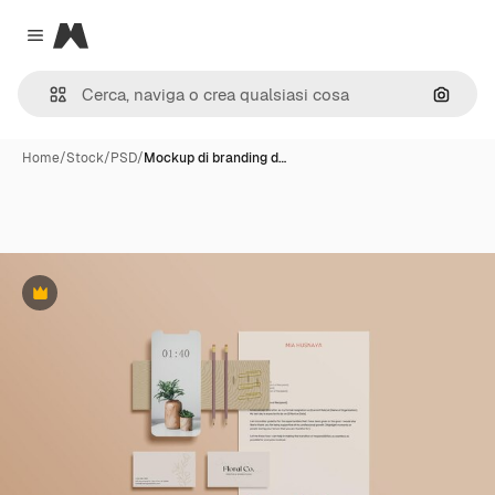
Magnific
Close menu
Cerca 
Home
/
Stock
/
PSD
/
Mockup di branding d…
Premium