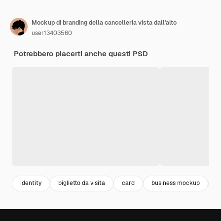
Mockup di branding della cancelleria vista dall'alto
user13403560
Potrebbero piacerti anche questi PSD
identity
biglietto da visita
card
business mockup
c