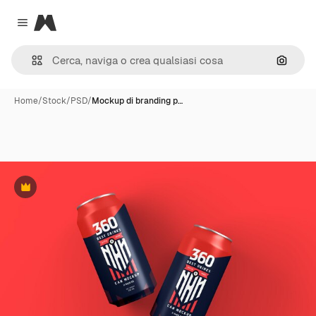
Magnific
Close menu
Cerca 
Home
/
Stock
/
PSD
/
Mockup di branding p…
Premium