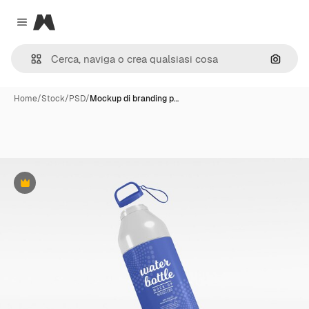
Magnific
Close menu
Cerca 
Home
/
Stock
/
PSD
/
Mockup di branding p…
Premium