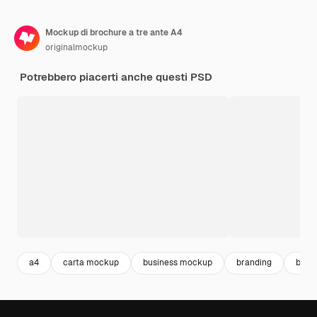
Mockup di brochure a tre ante A4
originalmockup
Potrebbero piacerti anche questi PSD
a4
carta mockup
business mockup
branding
bran