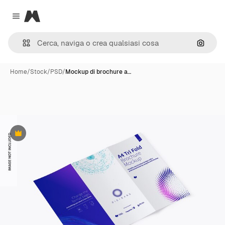
Magnific
Close menu
Cerca 
Home
/
Stock
/
PSD
/
Mockup di brochure a…
Premium