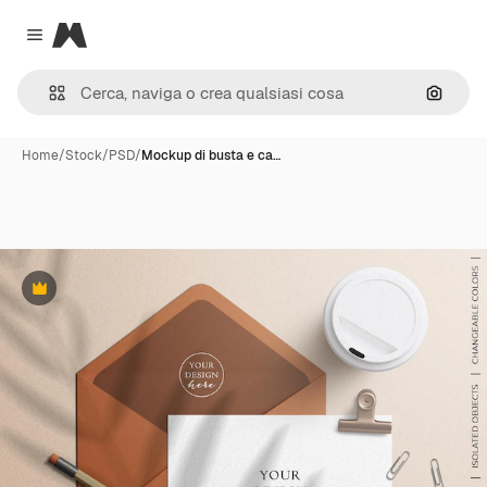
Magnific
Close menu
Cerca 
Home
/
Stock
/
PSD
/
Mockup di busta e ca…
Premium