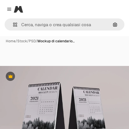
Magnific
Close menu
Cerca 
Home
/
Stock
/
PSD
/
Mockup di calendario…
Premium