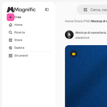
Crea
Home
/
Stock
/
PSD
/
Mockup di c
Home
Ricerca
Mockup di cancelleria 
asadstock
Stock
Esplora
Strumenti
Premium