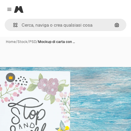
Magnific
Close menu
Cerca 
Home
/
Stock
/
PSD
/
Mockup di carta con …
Premium