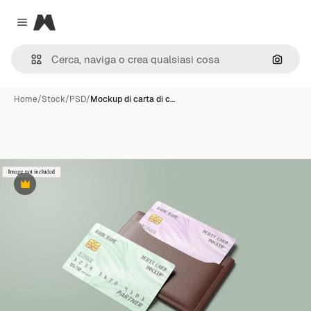
Magnific
Close menu
Cerca 
Home
/
Stock
/
PSD
/
Mockup di carta di c…
Premium