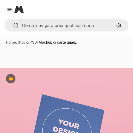
Magnific
Close menu
Cerca 
Home
/
Stock
/
PSD
/
Mockup di carte quad…
Premium