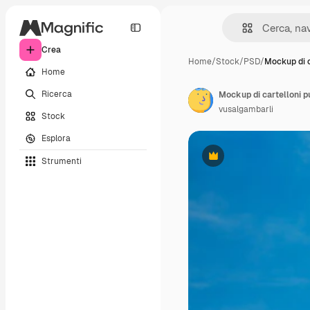
Crea
Home
/
Stock
/
PSD
/
Mockup di c
Home
Ricerca
Mockup di cartelloni pu
vusalgambarli
Stock
Esplora
Strumenti
Premium