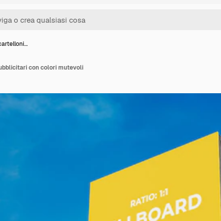
artelloni…
bblicitari con colori mutevoli