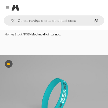
Magnific
Close menu
Cerca 
Home
/
Stock
/
PSD
/
Mockup di cinturino …
Premium