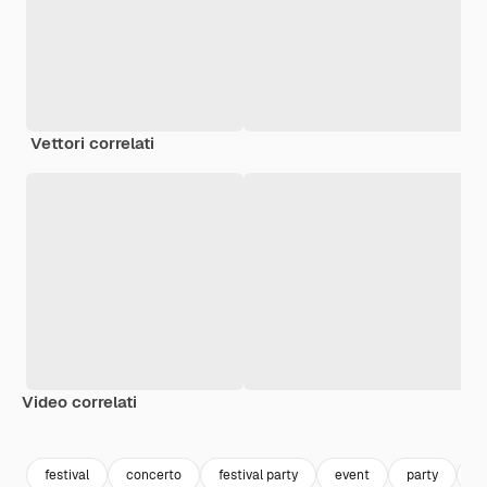
Vettori correlati
Video correlati
Premium
Premium
Premium
Premium
Generato da
festival
concerto
festival party
event
party
m