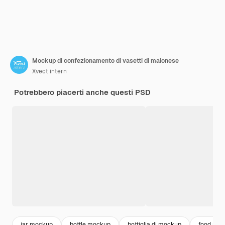
Mockup di confezionamento di vasetti di maionese
Xvect intern
Potrebbero piacerti anche questi PSD
jar mockup
bottle mockup
bottiglia di mockup
food pac