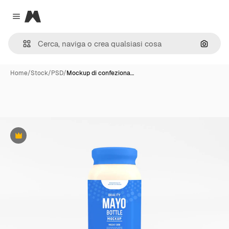
Magnific
Close menu
Cerca 
Home
/
Stock
/
PSD
/
Mockup di confeziona…
Premium