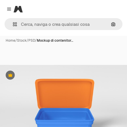
Magnific
Close menu
Cerca 
Home
/
Stock
/
PSD
/
Mockup di contenitor…
Premium