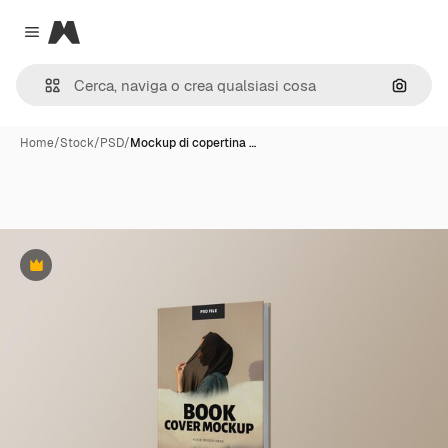
Magnific
Close menu
Cerca 
Home
/
Stock
/
PSD
/
Mockup di copertina …
Premium